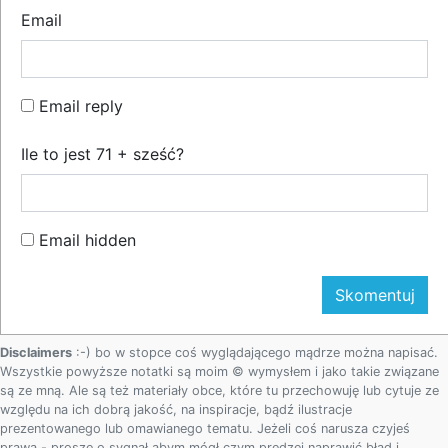
Email
Email reply
Ile to jest 71 + sześć?
Email hidden
Disclaimers
:-) bo w stopce coś wyglądającego mądrze można napisać.
Wszystkie powyższe notatki są moim © wymysłem i jako takie związane
są ze mną. Ale są też materiały obce, które tu przechowuję lub cytuje ze
względu na ich dobrą jakość, na inspiracje, bądź ilustracje
prezentowanego lub omawianego tematu. Jeżeli coś narusza czyjeś
prawa - proszę o sygnał abym mógł czym prędzej naprawić błąd i