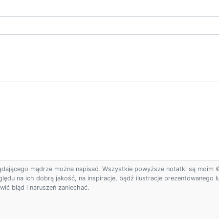
ądającego mądrze można napisać. Wszystkie powyższe notatki są moim © w
ględu na ich dobrą jakość, na inspiracje, bądź ilustracje prezentowanego
ić błąd i naruszeń zaniechać.