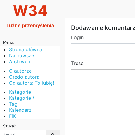
W34
Luźne przemyślenia
Dodawanie komentar
Login
Menu:
Strona główna
Najnowsze
Archiwum
Tresc
O autorze
Credo autora
Od autora: To lubię!
Kategorie
Kategorie /
Tagi
Kalendarz
FiKi
Szukaj: