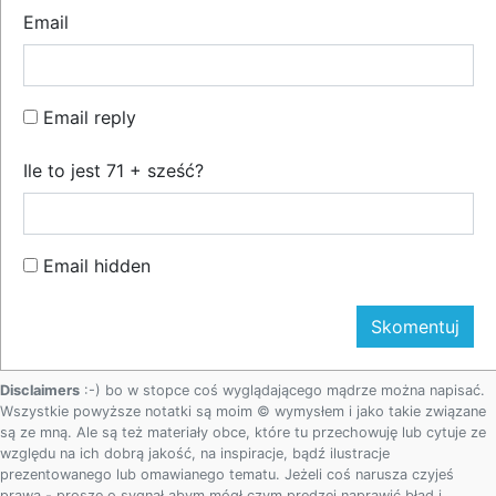
Email
Email reply
Ile to jest 71 + sześć?
Email hidden
Disclaimers
:-) bo w stopce coś wyglądającego mądrze można napisać.
Wszystkie powyższe notatki są moim © wymysłem i jako takie związane
są ze mną. Ale są też materiały obce, które tu przechowuję lub cytuje ze
względu na ich dobrą jakość, na inspiracje, bądź ilustracje
prezentowanego lub omawianego tematu. Jeżeli coś narusza czyjeś
prawa - proszę o sygnał abym mógł czym prędzej naprawić błąd i