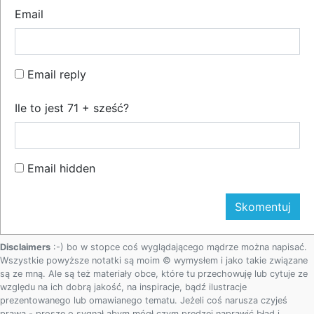
Email
Email reply
Ile to jest 71 + sześć?
Email hidden
Disclaimers
:-) bo w stopce coś wyglądającego mądrze można napisać.
Wszystkie powyższe notatki są moim © wymysłem i jako takie związane
są ze mną. Ale są też materiały obce, które tu przechowuję lub cytuje ze
względu na ich dobrą jakość, na inspiracje, bądź ilustracje
prezentowanego lub omawianego tematu. Jeżeli coś narusza czyjeś
prawa - proszę o sygnał abym mógł czym prędzej naprawić błąd i