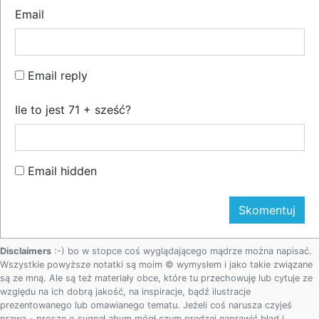
Email
Email reply
Ile to jest 71 + sześć?
Email hidden
Disclaimers
:-) bo w stopce coś wyglądającego mądrze można napisać.
Wszystkie powyższe notatki są moim © wymysłem i jako takie związane
są ze mną. Ale są też materiały obce, które tu przechowuję lub cytuje ze
względu na ich dobrą jakość, na inspiracje, bądź ilustracje
prezentowanego lub omawianego tematu. Jeżeli coś narusza czyjeś
prawa - proszę o sygnał abym mógł czym prędzej naprawić błąd i