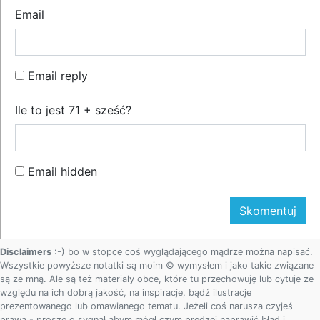
Email
Email reply
Ile to jest 71 + sześć?
Email hidden
Disclaimers
:-) bo w stopce coś wyglądającego mądrze można napisać.
Wszystkie powyższe notatki są moim © wymysłem i jako takie związane
są ze mną. Ale są też materiały obce, które tu przechowuję lub cytuje ze
względu na ich dobrą jakość, na inspiracje, bądź ilustracje
prezentowanego lub omawianego tematu. Jeżeli coś narusza czyjeś
prawa - proszę o sygnał abym mógł czym prędzej naprawić błąd i