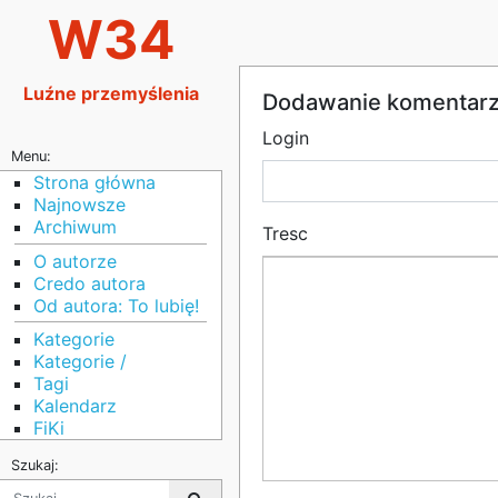
W34
Luźne przemyślenia
Dodawanie komentar
Login
Menu:
Strona główna
Najnowsze
Archiwum
Tresc
O autorze
Credo autora
Od autora: To lubię!
Kategorie
Kategorie /
Tagi
Kalendarz
FiKi
Szukaj: