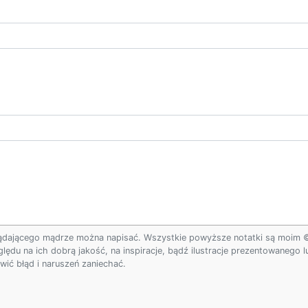
ądającego mądrze można napisać. Wszystkie powyższe notatki są moim © w
ględu na ich dobrą jakość, na inspiracje, bądź ilustracje prezentowanego
ić błąd i naruszeń zaniechać.