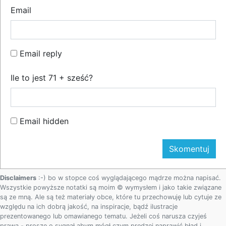
Email
Email reply
Ile to jest 71 + sześć?
Email hidden
Disclaimers
:-) bo w stopce coś wyglądającego mądrze można napisać.
Wszystkie powyższe notatki są moim © wymysłem i jako takie związane
są ze mną. Ale są też materiały obce, które tu przechowuję lub cytuje ze
względu na ich dobrą jakość, na inspiracje, bądź ilustracje
prezentowanego lub omawianego tematu. Jeżeli coś narusza czyjeś
prawa - proszę o sygnał abym mógł czym prędzej naprawić błąd i