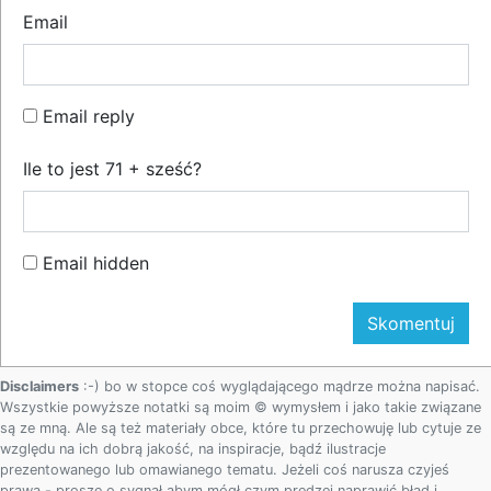
Email
Email reply
Ile to jest 71 + sześć?
Email hidden
Disclaimers
:-) bo w stopce coś wyglądającego mądrze można napisać.
Wszystkie powyższe notatki są moim © wymysłem i jako takie związane
są ze mną. Ale są też materiały obce, które tu przechowuję lub cytuje ze
względu na ich dobrą jakość, na inspiracje, bądź ilustracje
prezentowanego lub omawianego tematu. Jeżeli coś narusza czyjeś
prawa - proszę o sygnał abym mógł czym prędzej naprawić błąd i