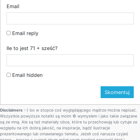
Email
Email reply
Ile to jest 71 + sześć?
Email hidden
Disclaimers
:-) bo w stopce coś wyglądającego mądrze można napisać.
Wszystkie powyższe notatki są moim © wymysłem i jako takie związane
są ze mną. Ale są też materiały obce, które tu przechowuję lub cytuje ze
względu na ich dobrą jakość, na inspiracje, bądź ilustracje
prezentowanego lub omawianego tematu. Jeżeli coś narusza czyjeś
prawa - proszę o sygnał abym mógł czym prędzej naprawić błąd i