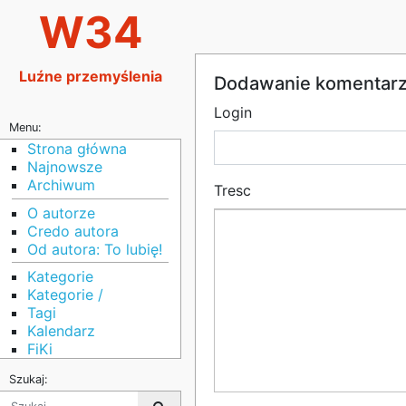
W34
Luźne przemyślenia
Dodawanie komentar
Login
Menu:
Strona główna
Najnowsze
Archiwum
Tresc
O autorze
Credo autora
Od autora: To lubię!
Kategorie
Kategorie /
Tagi
Kalendarz
FiKi
Szukaj: