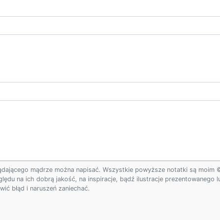
ądającego mądrze można napisać. Wszystkie powyższe notatki są moim © w
ględu na ich dobrą jakość, na inspiracje, bądź ilustracje prezentowanego
ić błąd i naruszeń zaniechać.