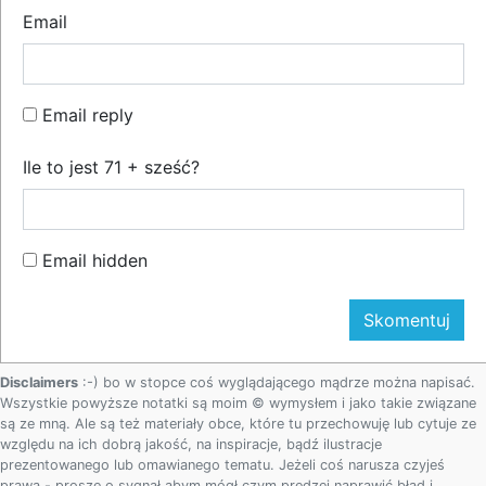
Email
Email reply
Ile to jest 71 + sześć?
Email hidden
Disclaimers
:-) bo w stopce coś wyglądającego mądrze można napisać.
Wszystkie powyższe notatki są moim © wymysłem i jako takie związane
są ze mną. Ale są też materiały obce, które tu przechowuję lub cytuje ze
względu na ich dobrą jakość, na inspiracje, bądź ilustracje
prezentowanego lub omawianego tematu. Jeżeli coś narusza czyjeś
prawa - proszę o sygnał abym mógł czym prędzej naprawić błąd i