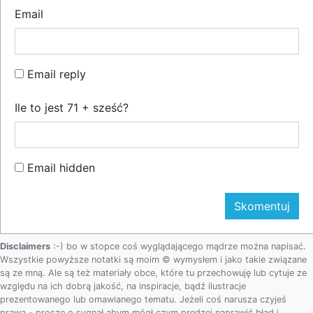
Email
Email reply
Ile to jest 71 + sześć?
Email hidden
Disclaimers
:-) bo w stopce coś wyglądającego mądrze można napisać.
Wszystkie powyższe notatki są moim © wymysłem i jako takie związane
są ze mną. Ale są też materiały obce, które tu przechowuję lub cytuje ze
względu na ich dobrą jakość, na inspiracje, bądź ilustracje
prezentowanego lub omawianego tematu. Jeżeli coś narusza czyjeś
prawa - proszę o sygnał abym mógł czym prędzej naprawić błąd i