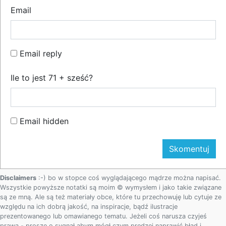
Email
Email reply
Ile to jest 71 + sześć?
Email hidden
Disclaimers
:-) bo w stopce coś wyglądającego mądrze można napisać.
Wszystkie powyższe notatki są moim © wymysłem i jako takie związane
są ze mną. Ale są też materiały obce, które tu przechowuję lub cytuje ze
względu na ich dobrą jakość, na inspiracje, bądź ilustracje
prezentowanego lub omawianego tematu. Jeżeli coś narusza czyjeś
prawa - proszę o sygnał abym mógł czym prędzej naprawić błąd i