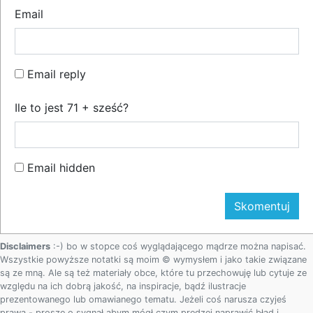
Email
Email reply
Ile to jest 71 + sześć?
Email hidden
Disclaimers
:-) bo w stopce coś wyglądającego mądrze można napisać.
Wszystkie powyższe notatki są moim © wymysłem i jako takie związane
są ze mną. Ale są też materiały obce, które tu przechowuję lub cytuje ze
względu na ich dobrą jakość, na inspiracje, bądź ilustracje
prezentowanego lub omawianego tematu. Jeżeli coś narusza czyjeś
prawa - proszę o sygnał abym mógł czym prędzej naprawić błąd i