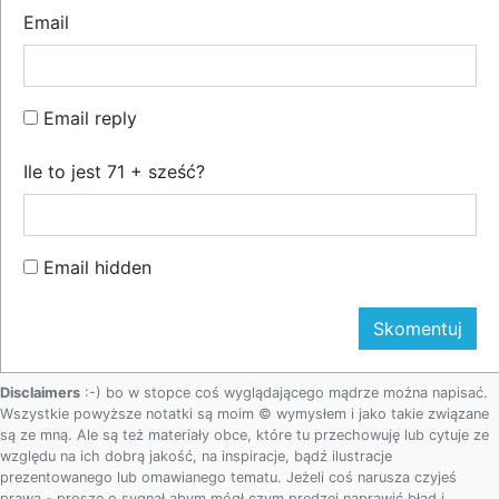
Email
Email reply
Ile to jest 71 + sześć?
Email hidden
Disclaimers
:-) bo w stopce coś wyglądającego mądrze można napisać.
Wszystkie powyższe notatki są moim © wymysłem i jako takie związane
są ze mną. Ale są też materiały obce, które tu przechowuję lub cytuje ze
względu na ich dobrą jakość, na inspiracje, bądź ilustracje
prezentowanego lub omawianego tematu. Jeżeli coś narusza czyjeś
prawa - proszę o sygnał abym mógł czym prędzej naprawić błąd i