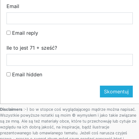
Email
Email reply
Ile to jest 71 + sześć?
Email hidden
Disclaimers
:-) bo w stopce coś wyglądającego mądrze można napisać.
Wszystkie powyższe notatki są moim © wymysłem i jako takie związane
są ze mną. Ale są też materiały obce, które tu przechowuję lub cytuje ze
względu na ich dobrą jakość, na inspiracje, bądź ilustracje
prezentowanego lub omawianego tematu. Jeżeli coś narusza czyjeś
prawa - proszę o sygnał abym mógł czym prędzej naprawić błąd i