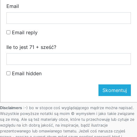
Email
Email reply
Ile to jest 71 + sześć?
Email hidden
Disclaimers
:-) bo w stopce coś wyglądającego mądrze można napisać.
Wszystkie powyższe notatki są moim © wymysłem i jako takie związane
są ze mną. Ale są też materiały obce, które tu przechowuję lub cytuje ze
względu na ich dobrą jakość, na inspiracje, bądź ilustracje
prezentowanego lub omawianego tematu. Jeżeli coś narusza czyjeś
prawa - proszę o sygnał abym mógł czym prędzej naprawić błąd i