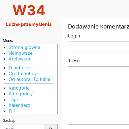
W34
Luźne przemyślenia
Dodawanie komentar
Login
Menu:
Strona główna
Najnowsze
Archiwum
Tresc
O autorze
Credo autora
Od autora: To lubię!
Kategorie
Kategorie /
Tagi
Kalendarz
FiKi
Szukaj: