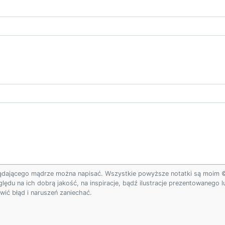
ądającego mądrze można napisać. Wszystkie powyższe notatki są moim © w
ględu na ich dobrą jakość, na inspiracje, bądź ilustracje prezentowanego
ić błąd i naruszeń zaniechać.