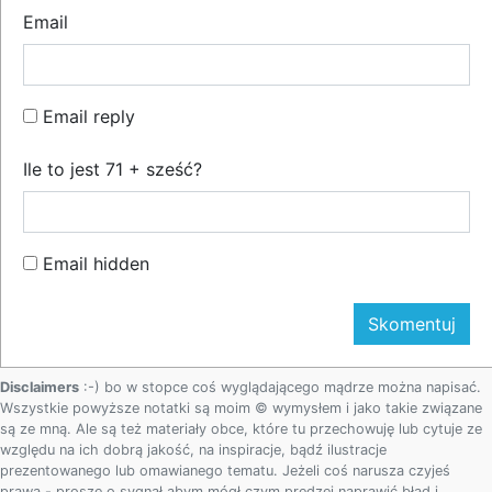
Email
Email reply
Ile to jest 71 + sześć?
Email hidden
Disclaimers
:-) bo w stopce coś wyglądającego mądrze można napisać.
Wszystkie powyższe notatki są moim © wymysłem i jako takie związane
są ze mną. Ale są też materiały obce, które tu przechowuję lub cytuje ze
względu na ich dobrą jakość, na inspiracje, bądź ilustracje
prezentowanego lub omawianego tematu. Jeżeli coś narusza czyjeś
prawa - proszę o sygnał abym mógł czym prędzej naprawić błąd i