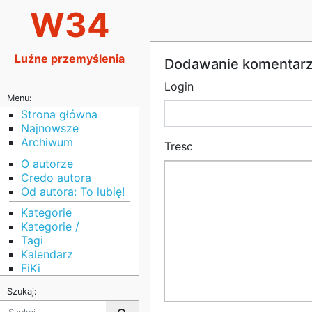
W34
Luźne przemyślenia
Dodawanie komentar
Login
Menu:
Strona główna
Najnowsze
Archiwum
Tresc
O autorze
Credo autora
Od autora: To lubię!
Kategorie
Kategorie /
Tagi
Kalendarz
FiKi
Szukaj: