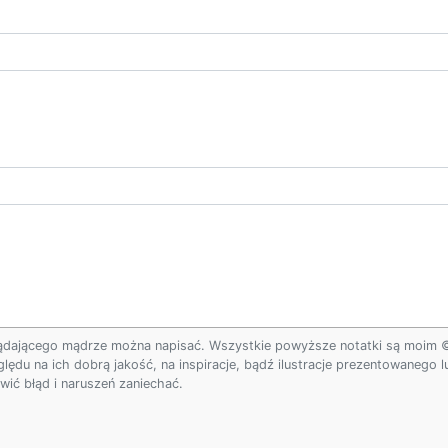
ądającego mądrze można napisać. Wszystkie powyższe notatki są moim © w
ględu na ich dobrą jakość, na inspiracje, bądź ilustracje prezentowanego
ić błąd i naruszeń zaniechać.