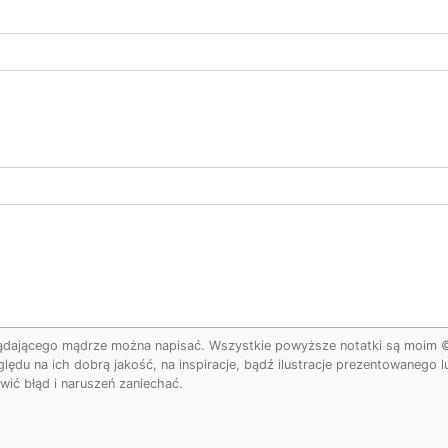
ądającego mądrze można napisać. Wszystkie powyższe notatki są moim © w
ględu na ich dobrą jakość, na inspiracje, bądź ilustracje prezentowanego
ić błąd i naruszeń zaniechać.