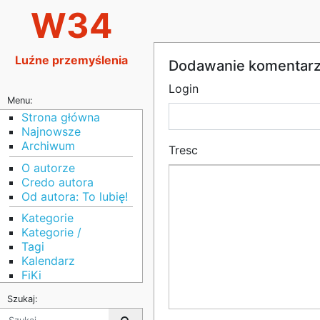
W34
Luźne przemyślenia
Dodawanie komentar
Login
Menu:
Strona główna
Najnowsze
Archiwum
Tresc
O autorze
Credo autora
Od autora: To lubię!
Kategorie
Kategorie /
Tagi
Kalendarz
FiKi
Szukaj: