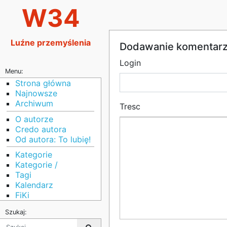
W34
Luźne przemyślenia
Dodawanie komentar
Login
Menu:
Strona główna
Najnowsze
Archiwum
Tresc
O autorze
Credo autora
Od autora: To lubię!
Kategorie
Kategorie /
Tagi
Kalendarz
FiKi
Szukaj: