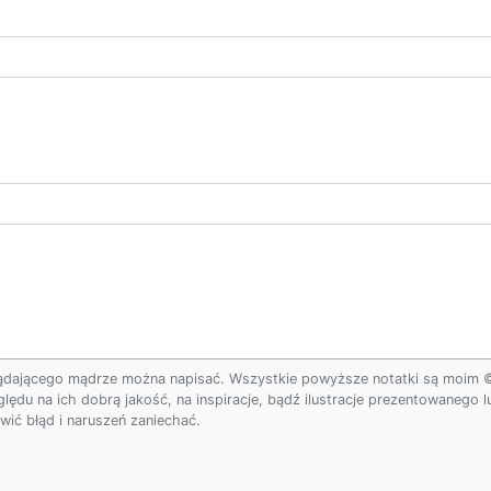
ądającego mądrze można napisać. Wszystkie powyższe notatki są moim © w
ględu na ich dobrą jakość, na inspiracje, bądź ilustracje prezentowanego
ić błąd i naruszeń zaniechać.