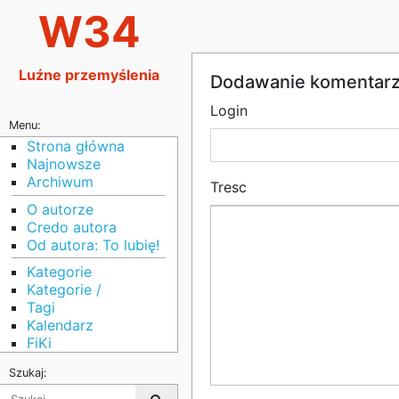
W34
Luźne przemyślenia
Dodawanie komentar
Login
Menu:
Strona główna
Najnowsze
Archiwum
Tresc
O autorze
Credo autora
Od autora: To lubię!
Kategorie
Kategorie /
Tagi
Kalendarz
FiKi
Szukaj: