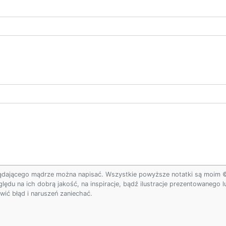
ądającego mądrze można napisać. Wszystkie powyższe notatki są moim © w
ględu na ich dobrą jakość, na inspiracje, bądź ilustracje prezentowanego
ić błąd i naruszeń zaniechać.