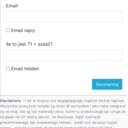
Email
Email reply
Ile to jest 71 + sześć?
Email hidden
Disclaimers
:-) bo w stopce coś wyglądającego mądrze można napisać.
Wszystkie powyższe notatki są moim © wymysłem i jako takie związane
są ze mną. Ale są też materiały obce, które tu przechowuję lub cytuje ze
względu na ich dobrą jakość, na inspiracje, bądź ilustracje
prezentowanego lub omawianego tematu. Jeżeli coś narusza czyjeś
prawa - proszę o sygnał abym mógł czym prędzej naprawić błąd i