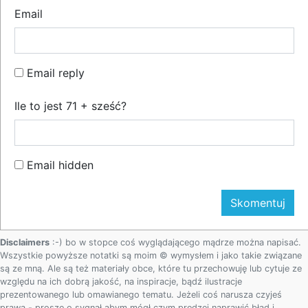
Email
Email reply
Ile to jest 71 + sześć?
Email hidden
Disclaimers
:-) bo w stopce coś wyglądającego mądrze można napisać.
Wszystkie powyższe notatki są moim © wymysłem i jako takie związane
są ze mną. Ale są też materiały obce, które tu przechowuję lub cytuje ze
względu na ich dobrą jakość, na inspiracje, bądź ilustracje
prezentowanego lub omawianego tematu. Jeżeli coś narusza czyjeś
prawa - proszę o sygnał abym mógł czym prędzej naprawić błąd i