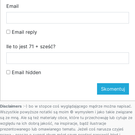
Email
Email reply
Ile to jest 71 + sześć?
Email hidden
Disclaimers
:-) bo w stopce coś wyglądającego mądrze można napisać.
Wszystkie powyższe notatki są moim © wymysłem i jako takie związane
są ze mną. Ale są też materiały obce, które tu przechowuję lub cytuje ze
względu na ich dobrą jakość, na inspiracje, bądź ilustracje
prezentowanego lub omawianego tematu. Jeżeli coś narusza czyjeś
prawa - proszę o sygnał abym mógł czym prędzej naprawić błąd i