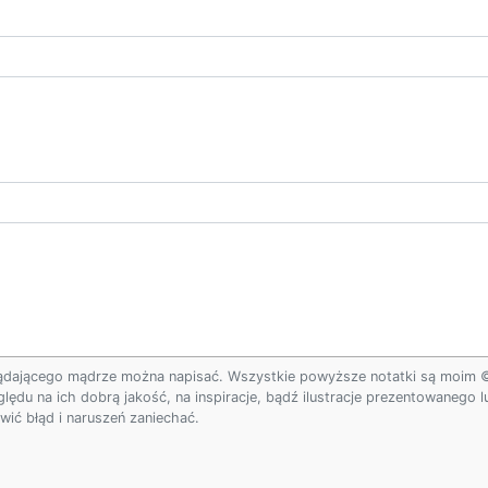
ądającego mądrze można napisać. Wszystkie powyższe notatki są moim © w
ględu na ich dobrą jakość, na inspiracje, bądź ilustracje prezentowanego
ić błąd i naruszeń zaniechać.