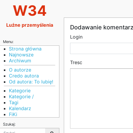
W34
Luźne przemyślenia
Dodawanie komentar
Login
Menu:
Strona główna
Najnowsze
Archiwum
Tresc
O autorze
Credo autora
Od autora: To lubię!
Kategorie
Kategorie /
Tagi
Kalendarz
FiKi
Szukaj: