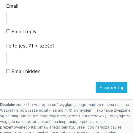
Email
Email reply
Ile to jest 71 + sześć?
Email hidden
Disclaimers
:-) bo w stopce coś wyglądającego mądrze można napisać.
Wszystkie powyższe notatki są moim © wymysłem i jako takie związane
są ze mną. Ale są też materiały obce, które tu przechowuję lub cytuje ze
względu na ich dobrą jakość, na inspiracje, bądź ilustracje
prezentowanego lub omawianego tematu. Jeżeli coś narusza czyjeś
prawa - proszę o sygnał abym mógł czym prędzej naprawić błąd i