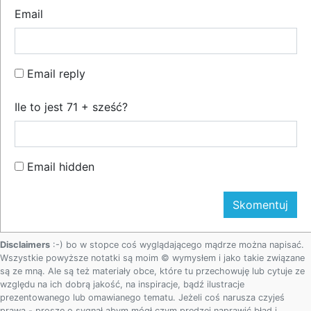
Email
Email reply
Ile to jest 71 + sześć?
Email hidden
Disclaimers
:-) bo w stopce coś wyglądającego mądrze można napisać.
Wszystkie powyższe notatki są moim © wymysłem i jako takie związane
są ze mną. Ale są też materiały obce, które tu przechowuję lub cytuje ze
względu na ich dobrą jakość, na inspiracje, bądź ilustracje
prezentowanego lub omawianego tematu. Jeżeli coś narusza czyjeś
prawa - proszę o sygnał abym mógł czym prędzej naprawić błąd i