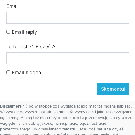
Email
Email reply
Ile to jest 71 + sześć?
Email hidden
Disclaimers
:-) bo w stopce coś wyglądającego mądrze można napisać.
Wszystkie powyższe notatki są moim © wymysłem i jako takie związane
są ze mną. Ale są też materiały obce, które tu przechowuję lub cytuje ze
względu na ich dobrą jakość, na inspiracje, bądź ilustracje
prezentowanego lub omawianego tematu. Jeżeli coś narusza czyjeś
prawa - proszę o sygnał abym mógł czym prędzej naprawić błąd i