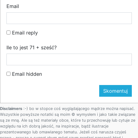
Email
Email reply
Ile to jest 71 + sześć?
Email hidden
Disclaimers
:-) bo w stopce coś wyglądającego mądrze można napisać.
Wszystkie powyższe notatki są moim © wymysłem i jako takie związane
są ze mną. Ale są też materiały obce, które tu przechowuję lub cytuje ze
względu na ich dobrą jakość, na inspiracje, bądź ilustracje
prezentowanego lub omawianego tematu. Jeżeli coś narusza czyjeś
prawa - proszę o sygnał abym mógł czym prędzej naprawić błąd i