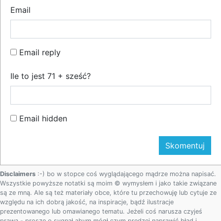
Email
Email reply
Ile to jest 71 + sześć?
Email hidden
Disclaimers
:-) bo w stopce coś wyglądającego mądrze można napisać.
Wszystkie powyższe notatki są moim © wymysłem i jako takie związane
są ze mną. Ale są też materiały obce, które tu przechowuję lub cytuje ze
względu na ich dobrą jakość, na inspiracje, bądź ilustracje
prezentowanego lub omawianego tematu. Jeżeli coś narusza czyjeś
prawa - proszę o sygnał abym mógł czym prędzej naprawić błąd i