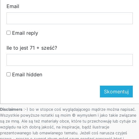
Email
Email reply
Ile to jest 71 + sześć?
Email hidden
Disclaimers
:-) bo w stopce coś wyglądającego mądrze można napisać.
Wszystkie powyższe notatki są moim © wymysłem i jako takie związane
są ze mną. Ale są też materiały obce, które tu przechowuję lub cytuje ze
względu na ich dobrą jakość, na inspiracje, bądź ilustracje
prezentowanego lub omawianego tematu. Jeżeli coś narusza czyjeś
prawa - proszę o sygnał abym mógł czym prędzej naprawić błąd i