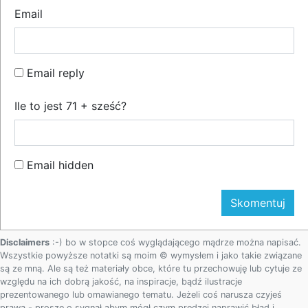
Email
Email reply
Ile to jest 71 + sześć?
Email hidden
Disclaimers
:-) bo w stopce coś wyglądającego mądrze można napisać.
Wszystkie powyższe notatki są moim © wymysłem i jako takie związane
są ze mną. Ale są też materiały obce, które tu przechowuję lub cytuje ze
względu na ich dobrą jakość, na inspiracje, bądź ilustracje
prezentowanego lub omawianego tematu. Jeżeli coś narusza czyjeś
prawa - proszę o sygnał abym mógł czym prędzej naprawić błąd i