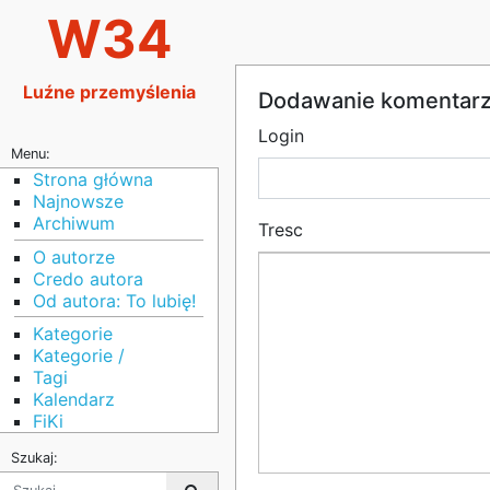
W34
Luźne przemyślenia
Dodawanie komentar
Login
Menu:
Strona główna
Najnowsze
Archiwum
Tresc
O autorze
Credo autora
Od autora: To lubię!
Kategorie
Kategorie /
Tagi
Kalendarz
FiKi
Szukaj: