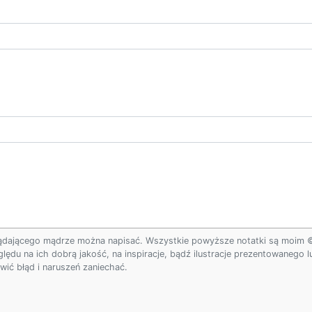
ądającego mądrze można napisać. Wszystkie powyższe notatki są moim © w
ględu na ich dobrą jakość, na inspiracje, bądź ilustracje prezentowanego
ić błąd i naruszeń zaniechać.