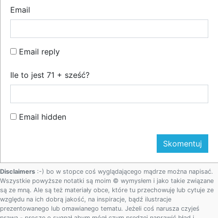
Email
Email reply
Ile to jest 71 + sześć?
Email hidden
Disclaimers
:-) bo w stopce coś wyglądającego mądrze można napisać.
Wszystkie powyższe notatki są moim © wymysłem i jako takie związane
są ze mną. Ale są też materiały obce, które tu przechowuję lub cytuje ze
względu na ich dobrą jakość, na inspiracje, bądź ilustracje
prezentowanego lub omawianego tematu. Jeżeli coś narusza czyjeś
prawa - proszę o sygnał abym mógł czym prędzej naprawić błąd i