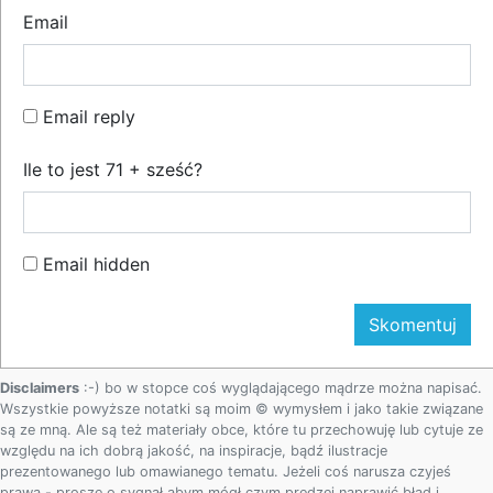
Email
Email reply
Ile to jest 71 + sześć?
Email hidden
Disclaimers
:-) bo w stopce coś wyglądającego mądrze można napisać.
Wszystkie powyższe notatki są moim © wymysłem i jako takie związane
są ze mną. Ale są też materiały obce, które tu przechowuję lub cytuje ze
względu na ich dobrą jakość, na inspiracje, bądź ilustracje
prezentowanego lub omawianego tematu. Jeżeli coś narusza czyjeś
prawa - proszę o sygnał abym mógł czym prędzej naprawić błąd i