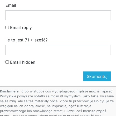
Email
Email reply
Ile to jest 71 + sześć?
Email hidden
Disclaimers
:-) bo w stopce coś wyglądającego mądrze można napisać.
Wszystkie powyższe notatki są moim © wymysłem i jako takie związane
są ze mną. Ale są też materiały obce, które tu przechowuję lub cytuje ze
względu na ich dobrą jakość, na inspiracje, bądź ilustracje
prezentowanego lub omawianego tematu. Jeżeli coś narusza czyjeś
prawa - proszę o sygnał abym mógł czym prędzej naprawić błąd i