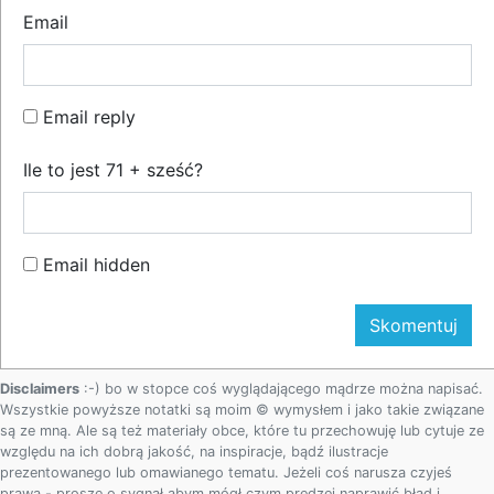
Email
Email reply
Ile to jest 71 + sześć?
Email hidden
Disclaimers
:-) bo w stopce coś wyglądającego mądrze można napisać.
Wszystkie powyższe notatki są moim © wymysłem i jako takie związane
są ze mną. Ale są też materiały obce, które tu przechowuję lub cytuje ze
względu na ich dobrą jakość, na inspiracje, bądź ilustracje
prezentowanego lub omawianego tematu. Jeżeli coś narusza czyjeś
prawa - proszę o sygnał abym mógł czym prędzej naprawić błąd i