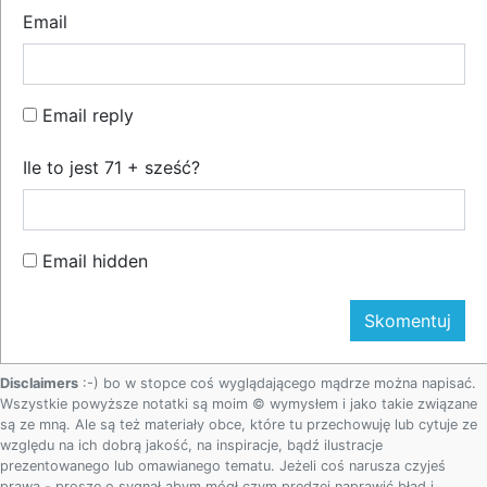
Email
Email reply
Ile to jest 71 + sześć?
Email hidden
Disclaimers
:-) bo w stopce coś wyglądającego mądrze można napisać.
Wszystkie powyższe notatki są moim © wymysłem i jako takie związane
są ze mną. Ale są też materiały obce, które tu przechowuję lub cytuje ze
względu na ich dobrą jakość, na inspiracje, bądź ilustracje
prezentowanego lub omawianego tematu. Jeżeli coś narusza czyjeś
prawa - proszę o sygnał abym mógł czym prędzej naprawić błąd i