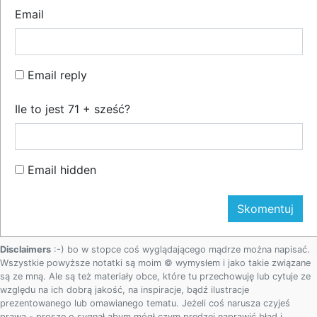
Email
Email reply
Ile to jest 71 + sześć?
Email hidden
Disclaimers
:-) bo w stopce coś wyglądającego mądrze można napisać.
Wszystkie powyższe notatki są moim © wymysłem i jako takie związane
są ze mną. Ale są też materiały obce, które tu przechowuję lub cytuje ze
względu na ich dobrą jakość, na inspiracje, bądź ilustracje
prezentowanego lub omawianego tematu. Jeżeli coś narusza czyjeś
prawa - proszę o sygnał abym mógł czym prędzej naprawić błąd i