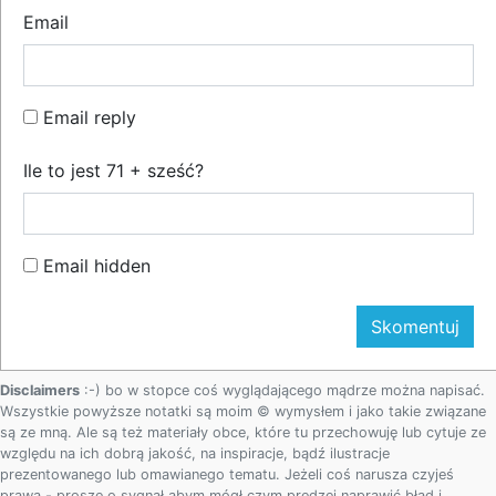
Email
Email reply
Ile to jest 71 + sześć?
Email hidden
Disclaimers
:-) bo w stopce coś wyglądającego mądrze można napisać.
Wszystkie powyższe notatki są moim © wymysłem i jako takie związane
są ze mną. Ale są też materiały obce, które tu przechowuję lub cytuje ze
względu na ich dobrą jakość, na inspiracje, bądź ilustracje
prezentowanego lub omawianego tematu. Jeżeli coś narusza czyjeś
prawa - proszę o sygnał abym mógł czym prędzej naprawić błąd i