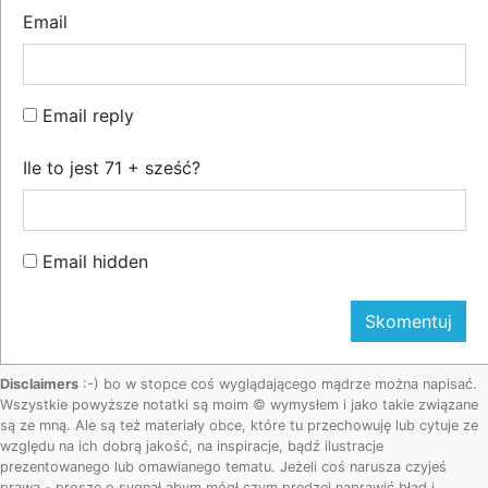
Email
Email reply
Ile to jest 71 + sześć?
Email hidden
Disclaimers
:-) bo w stopce coś wyglądającego mądrze można napisać.
Wszystkie powyższe notatki są moim © wymysłem i jako takie związane
są ze mną. Ale są też materiały obce, które tu przechowuję lub cytuje ze
względu na ich dobrą jakość, na inspiracje, bądź ilustracje
prezentowanego lub omawianego tematu. Jeżeli coś narusza czyjeś
prawa - proszę o sygnał abym mógł czym prędzej naprawić błąd i