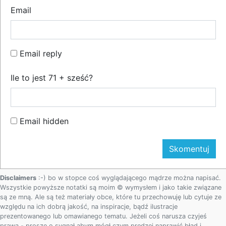
Email
Email reply
Ile to jest 71 + sześć?
Email hidden
Disclaimers
:-) bo w stopce coś wyglądającego mądrze można napisać.
Wszystkie powyższe notatki są moim © wymysłem i jako takie związane
są ze mną. Ale są też materiały obce, które tu przechowuję lub cytuje ze
względu na ich dobrą jakość, na inspiracje, bądź ilustracje
prezentowanego lub omawianego tematu. Jeżeli coś narusza czyjeś
prawa - proszę o sygnał abym mógł czym prędzej naprawić błąd i