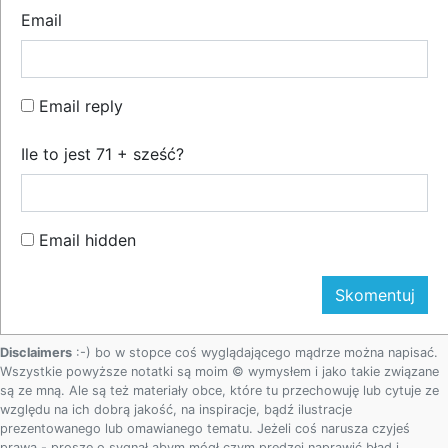
Email
Email reply
Ile to jest 71 + sześć?
Email hidden
Disclaimers
:-) bo w stopce coś wyglądającego mądrze można napisać.
Wszystkie powyższe notatki są moim © wymysłem i jako takie związane
są ze mną. Ale są też materiały obce, które tu przechowuję lub cytuje ze
względu na ich dobrą jakość, na inspiracje, bądź ilustracje
prezentowanego lub omawianego tematu. Jeżeli coś narusza czyjeś
prawa - proszę o sygnał abym mógł czym prędzej naprawić błąd i