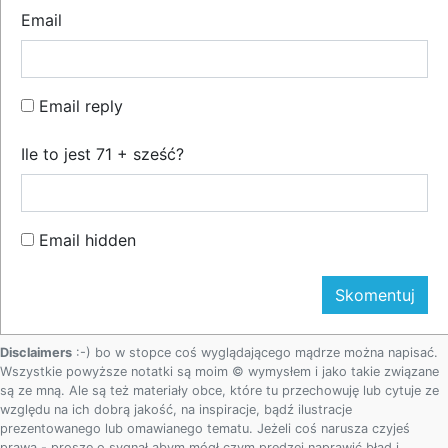
Email
Email reply
Ile to jest 71 + sześć?
Email hidden
Disclaimers
:-) bo w stopce coś wyglądającego mądrze można napisać.
Wszystkie powyższe notatki są moim © wymysłem i jako takie związane
są ze mną. Ale są też materiały obce, które tu przechowuję lub cytuje ze
względu na ich dobrą jakość, na inspiracje, bądź ilustracje
prezentowanego lub omawianego tematu. Jeżeli coś narusza czyjeś
prawa - proszę o sygnał abym mógł czym prędzej naprawić błąd i