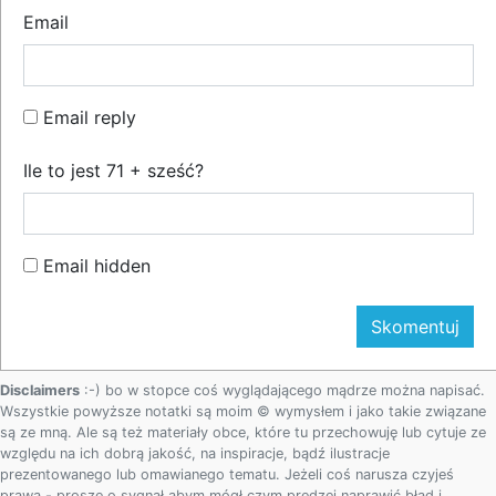
Email
Email reply
Ile to jest 71 + sześć?
Email hidden
Disclaimers
:-) bo w stopce coś wyglądającego mądrze można napisać.
Wszystkie powyższe notatki są moim © wymysłem i jako takie związane
są ze mną. Ale są też materiały obce, które tu przechowuję lub cytuje ze
względu na ich dobrą jakość, na inspiracje, bądź ilustracje
prezentowanego lub omawianego tematu. Jeżeli coś narusza czyjeś
prawa - proszę o sygnał abym mógł czym prędzej naprawić błąd i