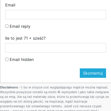
Email
Email reply
Ile to jest 71 + sześć?
Email hidden
Disclaimers
:-) bo w stopce coś wyglądającego mądrze można napisać.
Wszystkie powyższe notatki są moim © wymysłem i jako takie związane
są ze mną. Ale są też materiały obce, które tu przechowuję lub cytuje ze
względu na ich dobrą jakość, na inspiracje, bądź ilustracje
prezentowanego lub omawianego tematu. Jeżeli coś narusza czyjeś
prawa - proszę o sygnał abym mógł czym prędzej naprawić błąd i