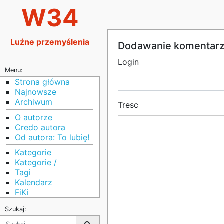
W34
Luźne przemyślenia
Dodawanie komentar
Login
Menu:
Strona główna
Najnowsze
Archiwum
Tresc
O autorze
Credo autora
Od autora: To lubię!
Kategorie
Kategorie /
Tagi
Kalendarz
FiKi
Szukaj: