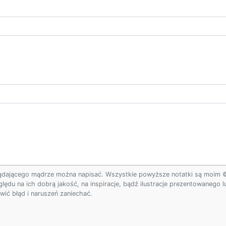
ądającego mądrze można napisać. Wszystkie powyższe notatki są moim © w
ględu na ich dobrą jakość, na inspiracje, bądź ilustracje prezentowanego
ić błąd i naruszeń zaniechać.